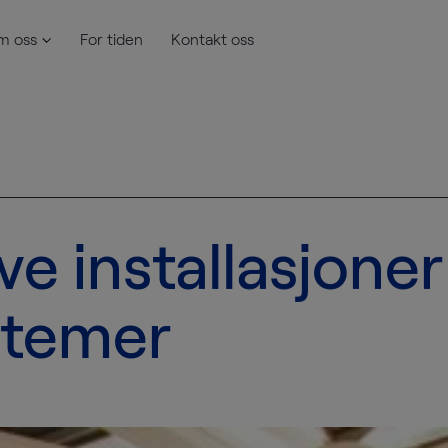
m oss
For tiden
Kontakt oss
ve installasjoner
stemer