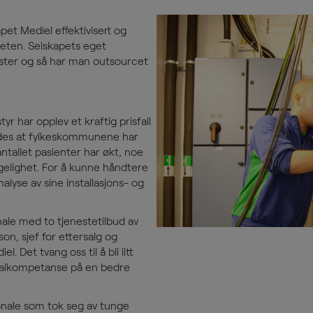
pet Mediel effektivisert og
mheten. Selskapets eget
ester og så har man outsourcet
r har opplev et kraftig prisfall
yldes at fylkeskommunene har
ntallet pasienter har økt, noe
jengelighet. For å kunne håndtere
lyse av sine installasjons- og
onale med to tjenestetilbud av
on, sjef for ettersalg og
. Det tvang oss til å bli litt
sialkompetanse på en bedre
onale som tok seg av tunge