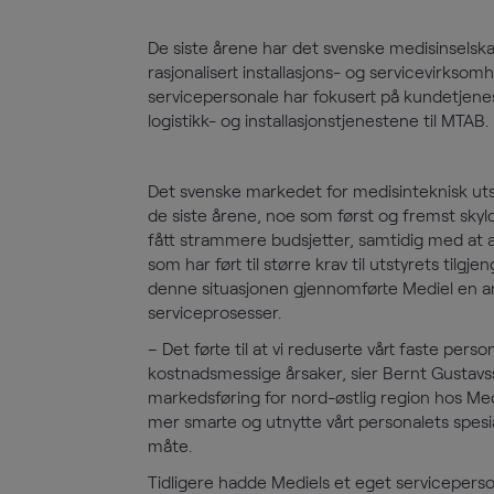
De siste årene har det svenske medisinselska
rasjonalisert installasjons- og servicevirkso
servicepersonale har fokusert på kundetjen
logistikk- og installasjonstjenestene til MTAB.
Det svenske markedet for medisinteknisk utsty
de siste årene, noe som først og fremst sk
fått strammere budsjetter, samtidig med at a
som har ført til større krav til utstyrets tilg
denne situasjonen gjennomførte Mediel en ana
serviceprosesser.
– Det førte til at vi reduserte vårt faste pers
kostnadsmessige årsaker, sier Bernt Gustavss
markedsføring for nord-østlig region hos Mediel
mer smarte og utnytte vårt personalets spe
måte.
Tidligere hadde Mediels et eget servicepers