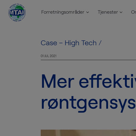
Forretningsområder
Tjenester
O
Skip to content
Case – High Tech
/
01 JUL 2021
Mer effekti
røntgensy