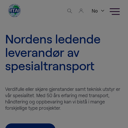
Skip to content
Forretningsområder
Nordens ledende
FineArt
Logistics
leverandør av
HighTech
spesialtransport
Logistics
Lagring
Verdifulle eller skjøre gjenstander samt teknisk utstyr er
vår spesialitet. Med 50 års erfaring med transport,
Utstillingsproduksjon
håndtering og oppbevaring kan vi bistå i mange
forskjellige type prosjekter.
Tjenester