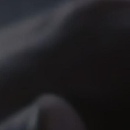
For
tiden
Kontakt
oss
Kundeservice
+46
(0)8-
54
600
100
info@mtab.se