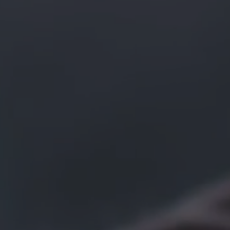
Utstillingsproduksjon
Om
oss
Om
oss
Jobbe
hos
oss
Kvalitet
og
miljø