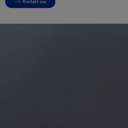
Kontakt oss
Transport
Lagre og
magasiner
Håndtering
av kunst
Installasjon
Pakketeknikk
Konsulenttjenester
Konservering