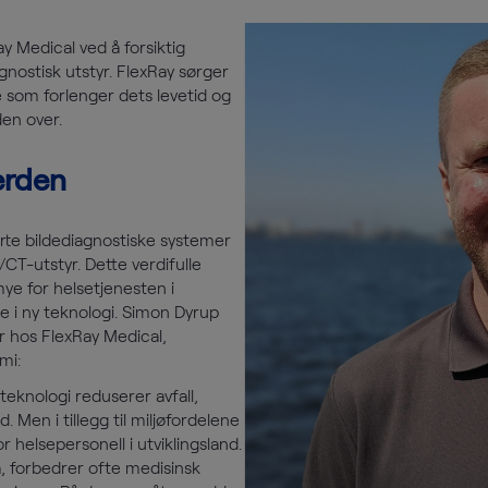
ay Medical ved å forsiktig
gnostisk utstyr. FlexRay sørger
e som forlenger dets levetid og
en over.
verden
rte bildediagnostiske systemer
/CT-utstyr. Dette verdifulle
mye for helsetjenesten i
e i ny teknologi. Simon Dyrup
r hos FlexRay Medical,
mi:
eknologi reduserer avfall,
. Men i tillegg til miljøfordelene
 helsepersonell i utviklingsland.
, forbedrer ofte medisinsk