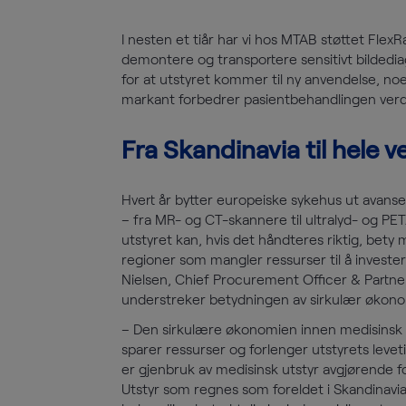
I nesten et tiår har vi hos MTAB støttet FlexR
demontere og transportere sensitivt bildedia
for at utstyret kommer til ny anvendelse, no
markant forbedrer pasientbehandlingen verd
Fra Skandinavia til hele 
Hvert år bytter europeiske sykehus ut avanse
– fra MR- og CT-skannere til ultralyd- og PET
utstyret kan, hvis det håndteres riktig, bety 
regioner som mangler ressurser til å invester
Nielsen, Chief Procurement Officer & Partne
understreker betydningen av sirkulær økono
– Den sirkulære økonomien innen medisinsk t
sparer ressurser og forlenger utstyrets levetid
er gjenbruk av medisinsk utstyr avgjørende for
Utstyr som regnes som foreldet i Skandinavia