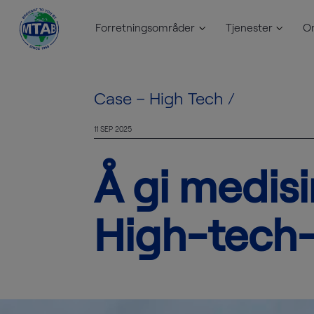
Forretningsområder
Tjenester
O
Skip to content
Case – High Tech
/
11 SEP 2025
Å gi medisin
High-tech-l