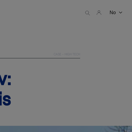
CASE - HIGH TECH
v:
is