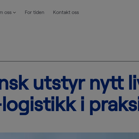
m oss
For tiden
Kontakt oss
sk utstyr nytt li
ogistikk i praks