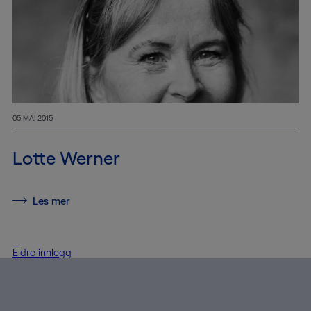
05 MAI 2015
Lotte Werner
Les mer
Innleggnavigasjon
Eldre innlegg