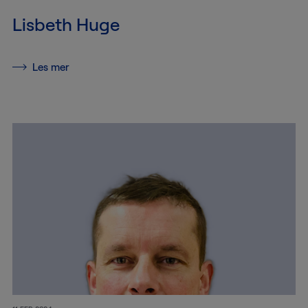
Utstillingsproduksjon
Lisbeth Huge
Om
Les mer
oss
Om
oss
Jobbe
hos
oss
Kvalitet
og
miljø