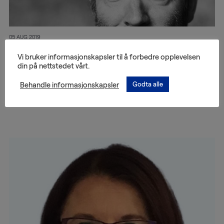
05 AUG 2019
Vi bruker informasjonskapsler til å forbedre opplevelsen
Stefan Frisdahl
din på nettstedet vårt.
Behandle informasjonskapsler
Godta alle
Les mer