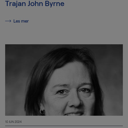
Trajan John Byrne
Transport
Lagre og
Les mer
magasiner
Håndtering
av kunst
Installasjon
Pakketeknikk
Konsulenttjenester
Konservering
10 JUN 2024