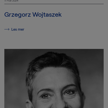
For
11 FEB 2024
tiden
Grzegorz Wojtaszek
Kontakt
oss
Les mer
Kundeservice
+46
(0)8-
54
600
100
info@mtab.se