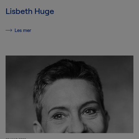
Utstillingsproduksjon
Lisbeth Huge
Om
Les mer
oss
Om
oss
Jobbe
hos
oss
Kvalitet
og
miljø