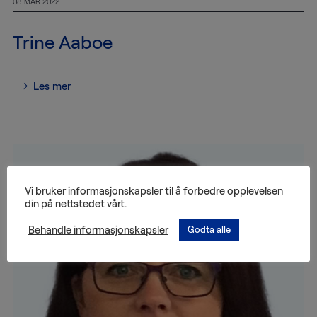
For
08 MAR 2022
tiden
Trine Aaboe
Kontakt
oss
Les mer
Kundeservice
+46
(0)8-
Vi bruker informasjonskapsler til å forbedre opplevelsen
54
din på nettstedet vårt.
600
100
Behandle informasjonskapsler
Godta alle
info@mtab.se