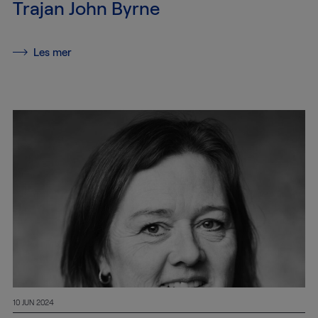
Trajan John Byrne
Transport
Lagre og
Les mer
magasiner
Håndtering
av kunst
Installasjon
Pakketeknikk
Konsulenttjenester
Konservering
10 JUN 2024